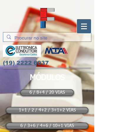
(19) 2222 6037
MÓDULOS
6 / 8+4 / 20 VIAS
1+1 / 2 / 4+2 / 3+1+2 VIAS
6 / 3+6 / 4+6 / 10+1 VIAS